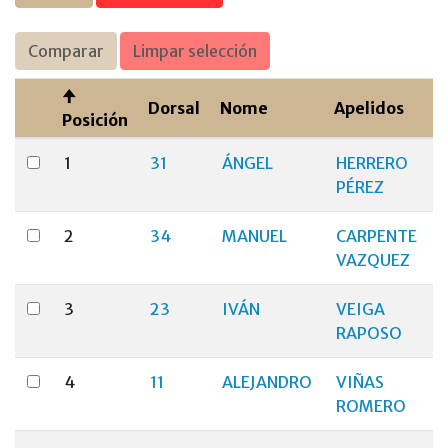
Comparar
Limpar selección
Dorsal
Nome
Apelidos
Posición
1
31
ÁNGEL
HERRERO
PÉREZ
2
34
MANUEL
CARPENTE
VAZQUEZ
3
23
IVÁN
VEIGA
RAPOSO
4
11
ALEJANDRO
VIÑAS
ROMERO